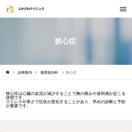
狭心症
診療案内
WEB診察予約
電話予約
WEB問診票
アクセス
診療案内
循環器内科
狭心症
院長紹介
狭心症は心臓の血流が減少することで胸の痛みや違和感が起こる
状態です。
施設・設備のご案内
ストレスや寒さで症状が悪化することがあり、早めの診断と予防
が重要です。
初診・再診について
おしらせ