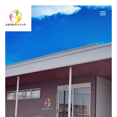
診療案内
WEB診察予約
電話予約
WEB問診票
アクセス
院長紹介
施設・設備のご案内
初診・再診について
おしらせ