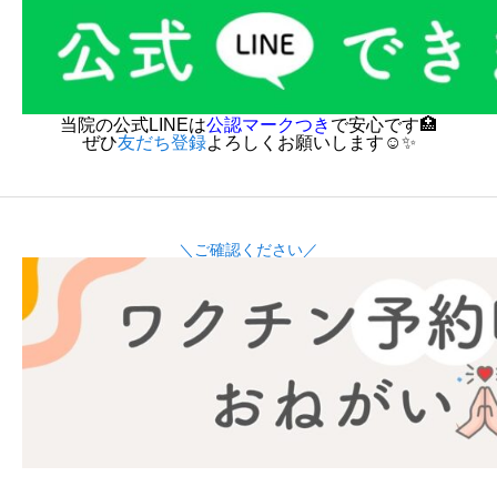
当院の公式LINEは
公認マークつき
で安心です🏥
ぜひ
友だち登録
よろしくお願いします☺️✨
＼ご確認ください／