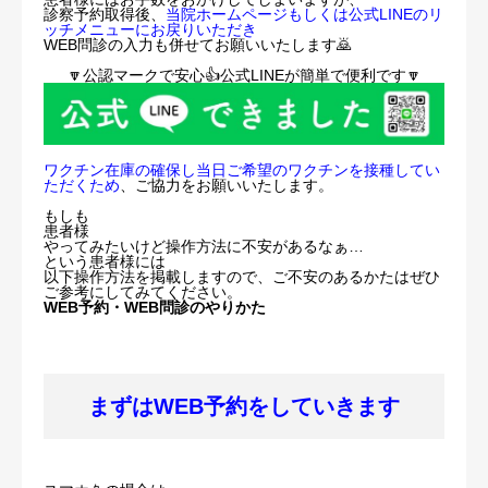
診察予約取得後、
当院ホームページもしくは公式LINEのリ
ッチメニューにお戻りいただき
WEB問診の入力も併せてお願いいたします🙇
🔽公認マークで安心👍公式LINEが簡単で便利です🔽
ワクチン在庫の確保し当日ご希望のワクチンを接種してい
ただくため
、ご協力をお願いいたします。
もしも
患者様
やってみたいけど操作方法に不安があるなぁ…
という患者様には
以下操作方法を掲載しますので、ご不安のあるかたはぜひ
ご参考にしてみてください。
WEB予約・WEB問診のやりかた
まずはWEB予約をしていきます