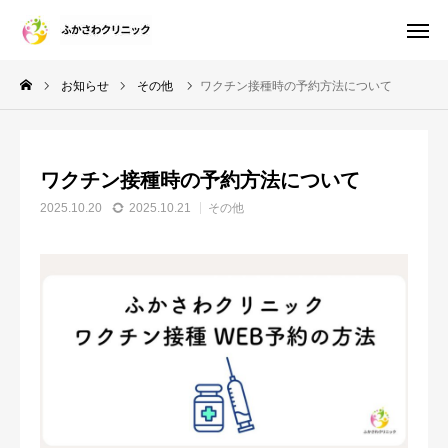
お知らせ
その他
ワクチン接種時の予約方法について
診療案内
WEB診察予約
ワクチン接種時の予約方法について
電話予約
WEB問診票
2025.10.20
2025.10.21
その他
アクセス
院長紹介
施設・設備のご案内
初診・再診について
おしらせ