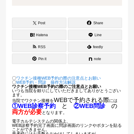
ブログ・コラム
Post
Share
採用情報
Hatena
Line
RSS
feedly
Pin it
note
〇
ワクチン接種WEB予約の際の注意点とお願い
〇
WEB予約・問診 操作方法解説
ワクチン接種WEB予約の際のご注意点とお願い
いつも当院を頼りにしていただきましてありがとうござい
ます。
WEBで予約される際
当院でワクチン接種を
には
①WEB診察予約
と
②WEB問診
の
両方が必要
となります。
電子カルテシステムの関係上、
WEB診察予約完了画面に問診画面のリンクやボタンを貼る
ことができません。
患者様にはお手数をおかけしてしまいますが、