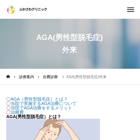
AGA(男性型脱毛症)
診療案内
WEB診察予約
外来
電話予約
WEB問診票
アクセス
診療案内
自費診療
AGA(男性型脱毛症)外来
院長紹介
〇
AGA（男性型脱毛症）とは？
〇
当院で実施するAGA治療について
施設・設備のご案内
〇
当院でAGA治療をするメリット
〇
治療費
AGA(男性型脱毛症）とは？
初診・再診について
おしらせ