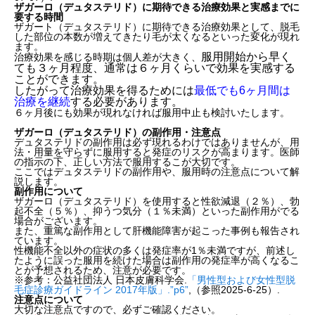
ザガーロ（デュタステリド）に期待できる治療効果と実感までに
要する時間
ザガート（デュタステリド）に期待できる治療効果として、脱毛
した部位の本数が増えてきたり毛が太くなるといった変化が現れ
ます。
服用開始から早く
治療効果を感じる時期は個人差が大きく、
ても３ヶ月程度、通常は６ヶ月くらいで効果を実感する
ことができます。
したがって治療効果を得るためには
最低でも6ヶ月間は
治療を継続
する必要があります。
６ヶ月後にも効果が現れなければ服用中止も検討いたします。
ザガーロ（デュタステリド）の副作用・注意点
デュタステリドの副作用は必ず現れるわけではありませんが、用
法・用量を守らずに服用すると発症のリスクが高まります。医師
の指示の下、正しい方法で服用するこが大切です。
ここではデュタステリドの副作用や、服用時の注意点について解
説します。
副作用について
ザガーロ（デュタステリド）を使用すると性欲減退（２％）、勃
起不全（５％）、抑うつ気分（１％未満）といった副作用がでる
場合がございます。
また、重篤な副作用として肝機能障害が起こった事例も報告され
ています。
性機能不全以外の症状の多くは発症率が1％未満ですが、前述し
たように誤った服用を続けた場合は副作用の発症率が高くなるこ
とが予想されるため、注意が必要です。
※参考：公益社団法人 日本皮膚科学会.
「男性型および女性型脱
毛症診療ガイドライン 2017年版」.”p6”
,（参照2025-6-25）.
注意点について
大切な注意点ですので、必ずご確認ください。