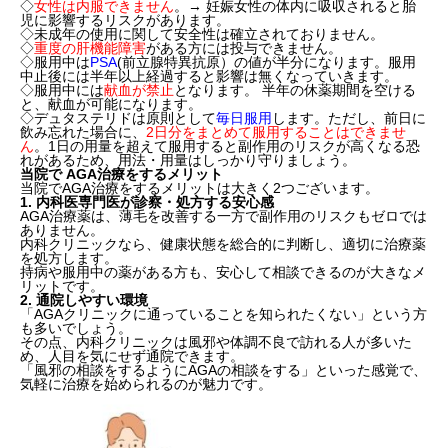
◇
女性は内服できません
。→ 妊娠女性の体内に吸収されると胎
児に影響するリスクがあります。
◇未成年の使用に関して安全性は確立されておりません。
◇
重度の肝機能障害
がある方には投与できません。
◇服用中は
PSA
(前立腺特異抗原）の値が半分になります。服用
中止後には半年以上経過すると影響は無くなっていきます。
◇服用中には
献血が禁止
となります。 半年の休薬期間を空ける
と、献血が可能になります。
◇デュタステリドは原則として
毎日服用
します。ただし、前日に
飲み忘れた場合に、
2日分をまとめて服用することはできませ
ん
。1日の用量を超えて服用すると副作用のリスクが高くなる恐
れがあるため、用法・用量はしっかり守りましょう。
当院で AGA治療をするメリット
当院でAGA治療をするメリットは大きく2つございます。
1. 内科医専門医が診察・処方する安心感
AGA治療薬は、薄毛を改善する一方で副作用のリスクもゼロでは
ありません。
内科クリニックなら、健康状態を総合的に判断し、適切に治療薬
を処方します。
持病や服用中の薬がある方も、安心して相談できるのが大きなメ
リットです。
2. 通院しやすい環境
「AGAクリニックに通っていることを知られたくない」という方
も多いでしょう。
その点、内科クリニックは風邪や体調不良で訪れる人が多いた
め、人目を気にせず通院できます。
「風邪の相談をするようにAGAの相談をする」といった感覚で、
気軽に治療を始められるのが魅力です。