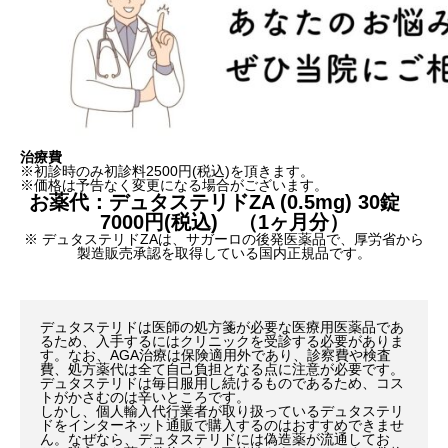
治療費
※初診時のみ初診料2500円(税込)を頂きます。
※価格は予告なく変更になる場合がございます。
お薬代：デュタステリドZA (0.5mg) 30錠
7000円(税込) （1ヶ月分）
※ デュタステリドZAは、サガーロの後発医薬品で、厚労省から
製造販売承認を取得している国内正規品です。
デュタステリドは医師の処方箋が必要な医療用医薬品であ
るため、入手するにはクリニックを受診する必要がありま
す。なお、AGA治療は保険適用外であり、診察費や検査
費、処方薬代は全て自己負担となる点に注意が必要です。
デュタステリドは毎日服用し続けるものであるため、コス
トがかさむのは辛いところです。
しかし、個人輸入代行業者が取り扱っているデュタステリ
ドをインターネット通販で購入するのはおすすめできませ
ん。なぜなら、デュタステリドには偽造薬が流通してお