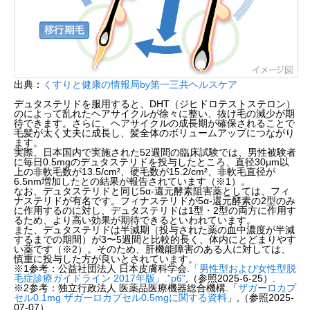
出典：
くすりと健康の情報局by第一三共ヘルスケア
デュタステリドを服用すると、DHT（ジヒドロテストステロン）
のによって乱れたヘアサイクルが徐々に整い、抜け毛の減少が期
待できます。さらに、ヘアサイクルの成長期が確保されることで
毛髪が太く丈夫に成長し、髪全体のボリュームアップにつながり
ます。
実際、日本国内で実施された52週間の臨床試験では、男性被験者
に毎日0.5mgのデュタステリドを投与したところ、直径30μm以
上の非軟毛数が13.5/cm²、硬毛数が15.2/cm²、非軟毛直径が
6.5nm増加したとの結果が報告されています（※1）。
なお、デュタステリドと同じ5α-還元酵素阻害薬としては、フィ
ナステリドが有名です。フィナステリドが5α-還元酵素の2型のみ
に作用するのに対し、デュタステリドは1型・2型の両方に作用す
るため、より高い効果が期待できるといわれています。
また、デュタステリドは半減期（投与された薬の血中濃度が半減
するまでの期間）が3〜5週間と比較的長く、体内にとどまりやす
い薬です（※2）。そのため、肝機能障害のある人に対しては、
慎重に投与した方が良いとされています。
※1参考：公益社団法人 日本皮膚科学会.
「男性型および女性型脱
毛症診療ガイドライン 2017年版」.”p6”
,（参照2025-6-25）.
※2参考：独立行政法人 医薬品医療機器総合機構.「
ザガーロカプ
セル0.1mg ザガーロカプセル0.5mgに関する資料
」,（参照2025-
07-07）.