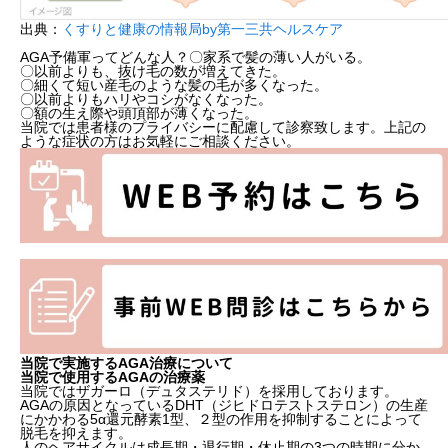
出典：
くすりと健康の情報局by第一三共ヘルスケア
AGA予備軍ってどんな人？
〇家系で髪の薄い人がいる。
〇以前よりも、抜け毛の数が増えてきた。
〇細くて短い産毛のような髪の毛が多くなった。
〇以前よりもハリやコシがなくなった。
〇額の生え際や頭頂部が薄くなった。
当院では患者様のプライバシーに配慮して診察致します。上記の
ような症状の方はお気軽にご相談ください。
当院で実施するAGA治療について
当院で使用するAGAの治療薬
当院ではザガーロ（デュタステリド）を採用しております。
AGAの原因となっているDHT（ジヒドロテストステロン）の生産
にかかわる5α還元酵素1型、２型の作用を抑制することによって
脱毛を抑えます。
人のヘアサイクルは成長期・退行期・休止期の3つの時期に分か