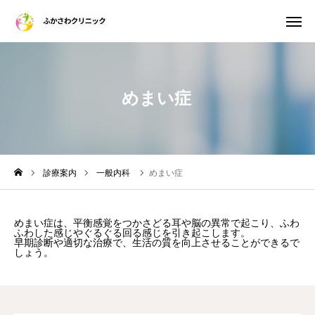
めまい症
診療案内
WEB診察予約
電話予約
WEB問診票
アクセス
診療案内
一般内科
めまい症
院長紹介
めまい症は、平衡感覚をつかさどる耳や脳の異常で起こり、ふわ
ふわした感じやぐるぐる回る感じを引き起こします。
施設・設備のご案内
早期診断や適切な治療で、生活の質を向上させることができるで
しょう。
初診・再診について
おしらせ