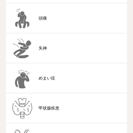
頭痛
失神
めまい症
甲状腺疾患